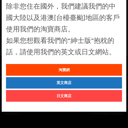
除非您住在國外，我們建議我們的中
國大陸以及港澳[台檯臺颱]地區的客戶
使用我們的淘寶商店。
找不到符合您選擇的商品
如果您想觀看我們的“紳士版”抱枕的
話，請使用我們的英文或日文網站。
淘寶網
See our
Order Status
page for the latest news and information on the
status of our monthly print batches.
英文商店
日文商店
© Cuddly Octopus 2026. All rights
Terms & Conditions
|
Privacy Policy
reserved.
|
Withdraw Contract