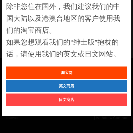
除非您住在国外，我们建议我们的中
国大陆以及港澳台地区的客户使用我
们的淘宝商店。
没有符合您要求的产品
如果您想观看我们的“绅士版”抱枕的
话，请使用我们的英文或日文网站。
淘宝网
See our
Order Status
page for the latest news and information on the
status of our monthly print batches.
英文商店
日文商店
© Cuddly Octopus 2026. All rights
Terms & Conditions
|
Privacy Policy
reserved.
|
Withdraw Contract