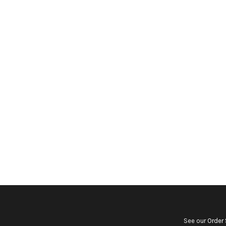
See our
Order 