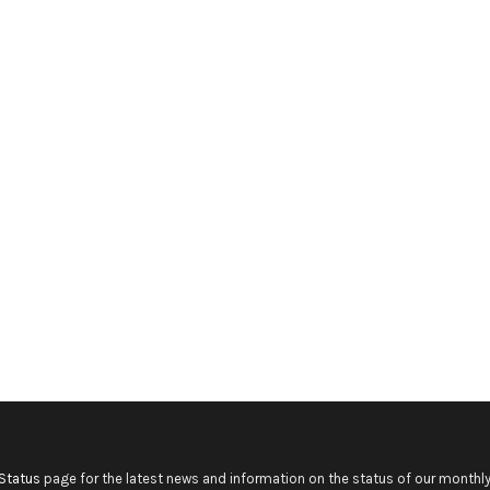
Status
page for the latest news and information on the status of our monthly