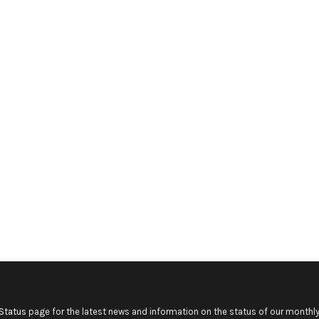
Status
page for the latest news and information on the status of our monthly