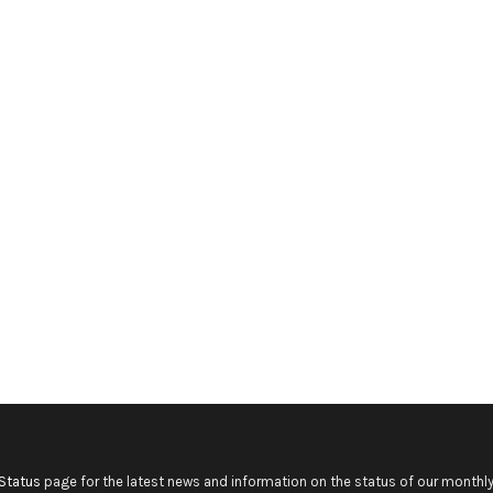
Status
page for the latest news and information on the status of our monthly