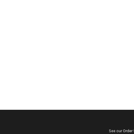
See our
Order 