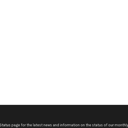
Status
page for the latest news and information on the status of our monthly