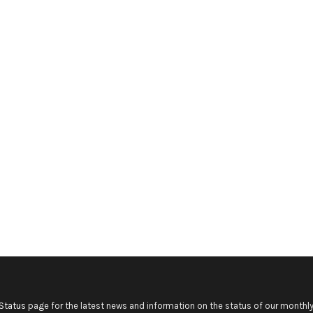
Status
page for the latest news and information on the status of our monthly