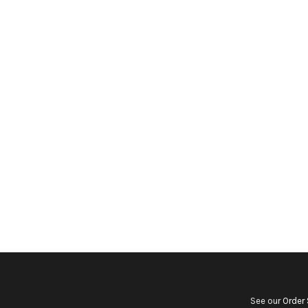
See our
Order 