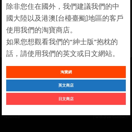
除非您住在國外，我們建議我們的中
國大陸以及港澳[台檯臺颱]地區的客戶
使用我們的淘寶商店。
找不到符合您選擇的商品
如果您想觀看我們的“紳士版”抱枕的
話，請使用我們的英文或日文網站。
淘寶網
See our
Order Status
page for the latest news and information on the
status of our monthly print batches.
英文商店
日文商店
© Cuddly Octopus 2026. All rights
Terms & Conditions
|
Privacy Policy
reserved.
|
Withdraw Contract