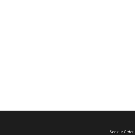
See our
Order 