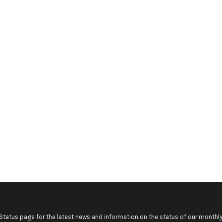
Status
page for the latest news and information on the status of our monthly