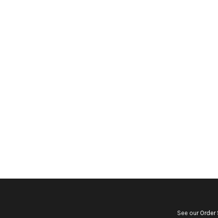
See our
Order 