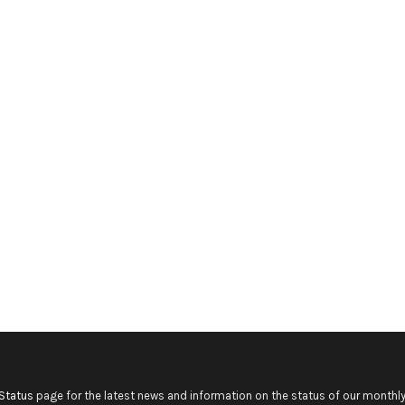
Status
page for the latest news and information on the status of our monthly