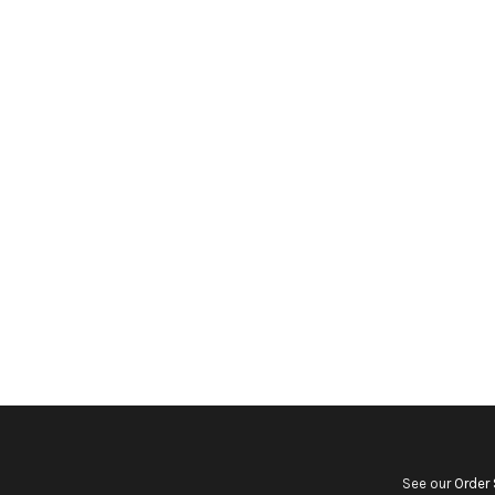
See our
Order 