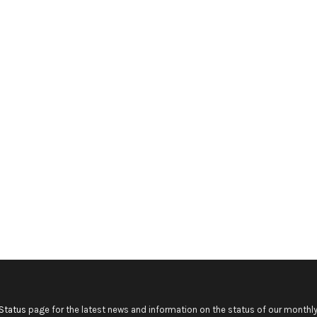
Status
page for the latest news and information on the status of our monthly