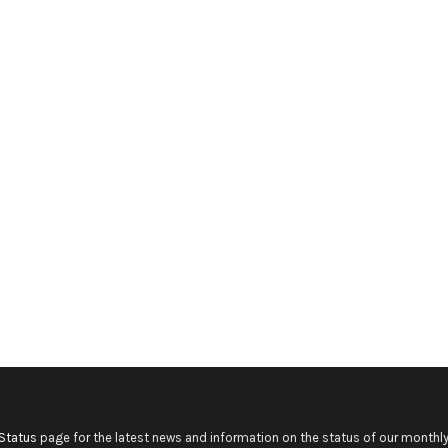
Status
page for the latest news and information on the status of our monthly