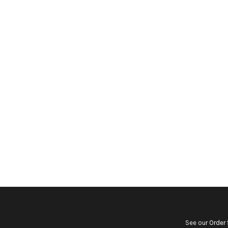
See our
Order 