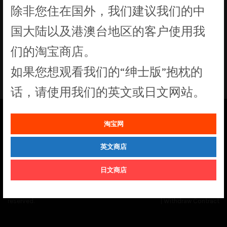
除非您住在国外，我们建议我们的中
国大陆以及港澳台地区的客户使用我
们的淘宝商店。
没有符合您要求的产品
如果您想观看我们的“绅士版”抱枕的
话，请使用我们的英文或日文网站。
淘宝网
See our
Order Status
page for the latest news and information on the
status of our monthly print batches.
英文商店
日文商店
© Cuddly Octopus 2026. All rights
Terms & Conditions
|
Privacy Policy
reserved.
|
Withdraw Contract