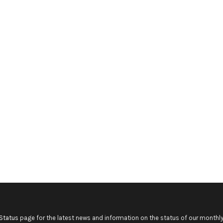
Status
page for the latest news and information on the status of our monthly