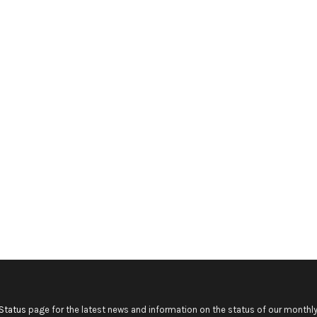
Status
page for the latest news and information on the status of our monthly