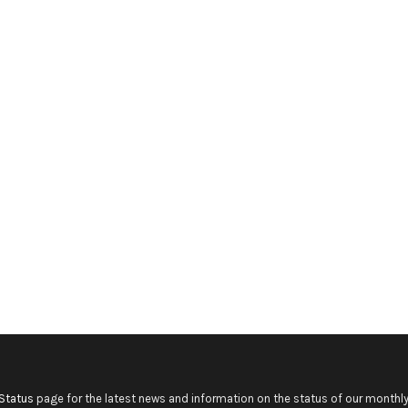
Status
page for the latest news and information on the status of our monthly