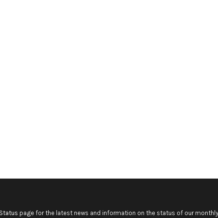
Status
page for the latest news and information on the status of our monthly