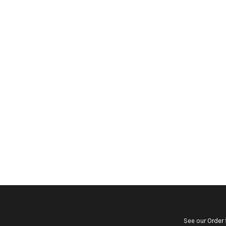
See our
Order 