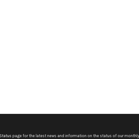
Status
page for the latest news and information on the status of our monthly