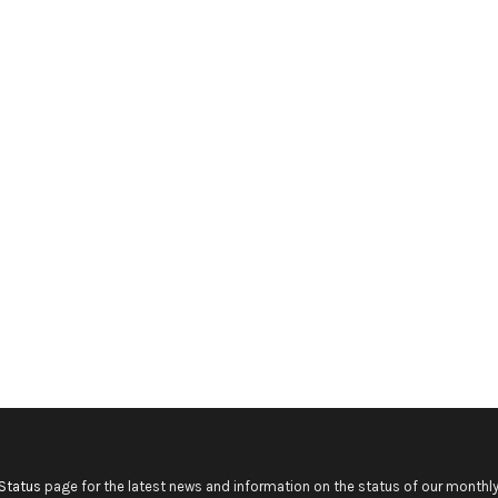
Status
page for the latest news and information on the status of our monthly