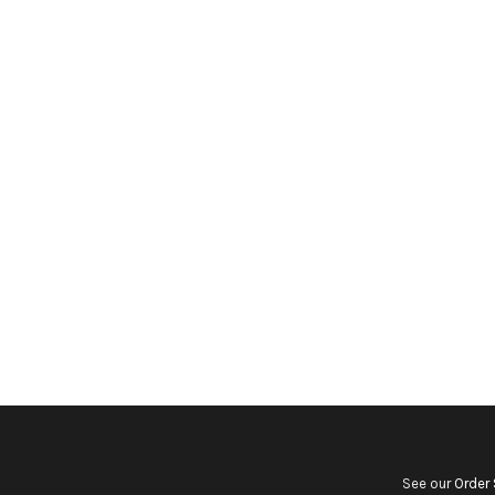
See our
Order 