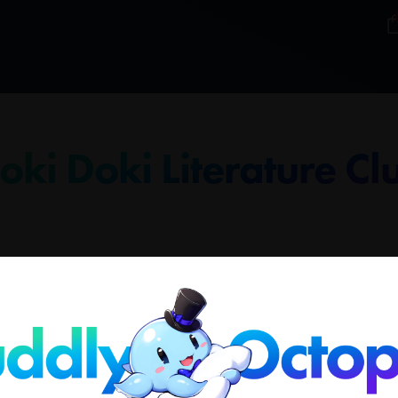
oki Doki Literature Cl