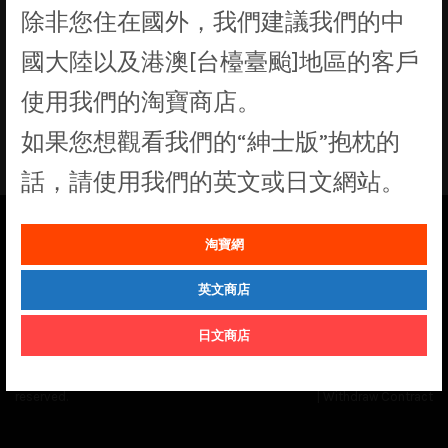
除非您住在國外，我們建議我們的中
國大陸以及港澳[台檯臺颱]地區的客戶
使用我們的淘寶商店。
找不到符合您選擇的商品
如果您想觀看我們的“紳士版”抱枕的
話，請使用我們的英文或日文網站。
淘寶網
See our
Order Status
page for the latest news and information on the
status of our monthly print batches.
英文商店
日文商店
© Cuddly Octopus 2026. All rights
Terms & Conditions
|
Privacy Policy
reserved.
|
Withdraw Contract