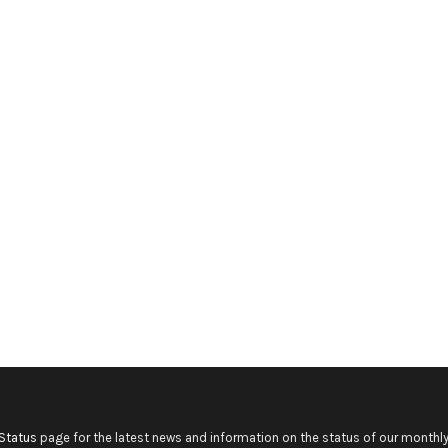
Status
page for the latest news and information on the status of our monthly