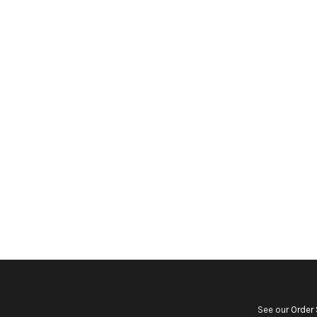
See our
Order 