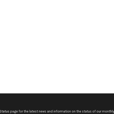
Status
page for the latest news and information on the status of our monthly