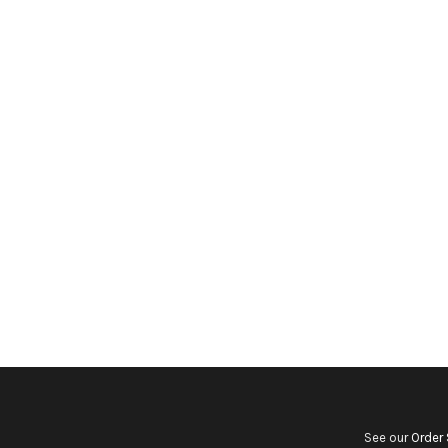
See our
Order 