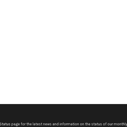
Status
page for the latest news and information on the status of our monthly