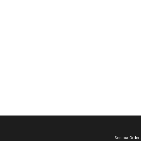
See our
Order 