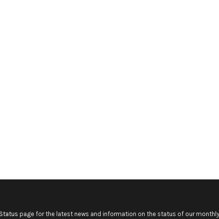
Status
page for the latest news and information on the status of our monthly