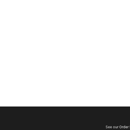
See our
Order 