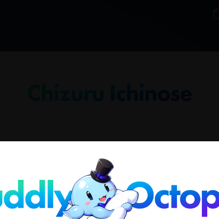
Chizuru Ichinose