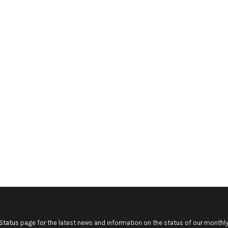
Status
page for the latest news and information on the status of our monthly