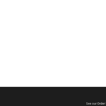
See our
Order 