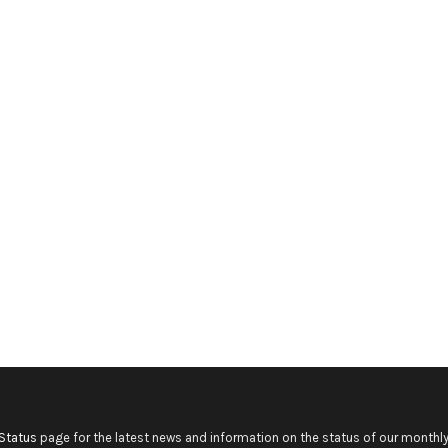
Status
page for the latest news and information on the status of our monthly