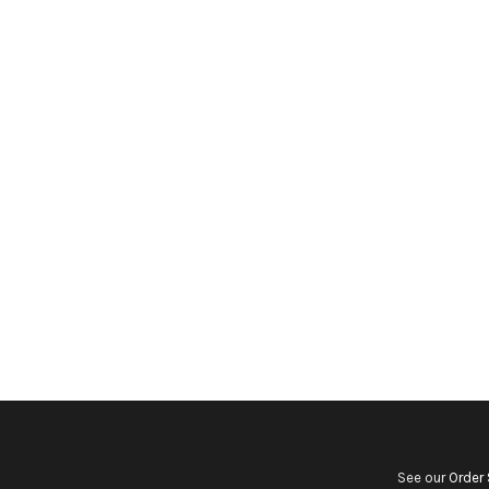
See our
Order 