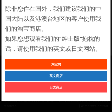
Princess
除非您住在国外，我们建议我们的中
国大陆以及港澳台地区的客户使用我
们的淘宝商店。
如果您想观看我们的“绅士版”抱枕的
没有符合您要求的产品
话，请使用我们的英文或日文网站。
淘宝网
See our
Order Status
page for the latest news and information on the
英文商店
status of our monthly print batches.
日文商店
© Cuddly Octopus 2026. All rights
Terms & Conditions
|
Privacy Policy
reserved.
|
Withdraw Contract