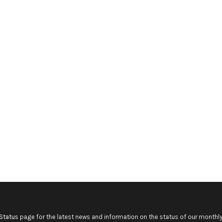
Status
page for the latest news and information on the status of our monthly