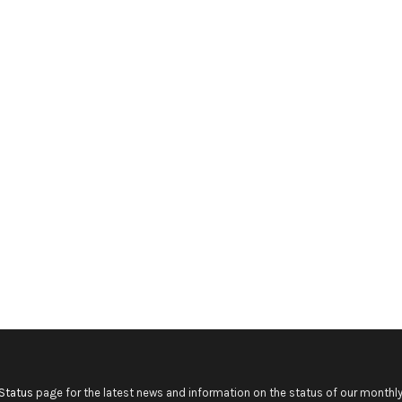
Status
page for the latest news and information on the status of our monthly