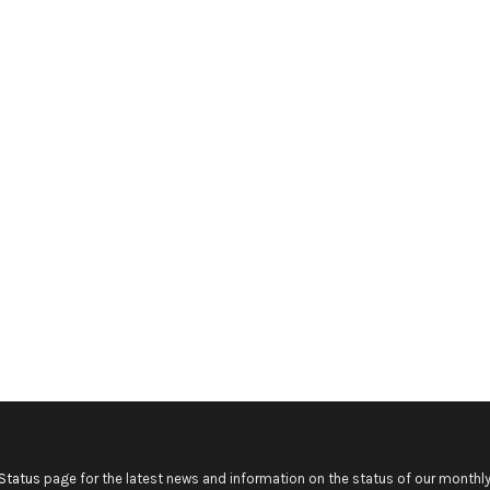
Status
page for the latest news and information on the status of our monthly