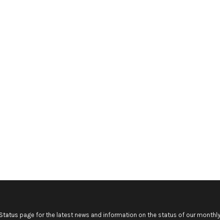
Status
page for the latest news and information on the status of our monthly