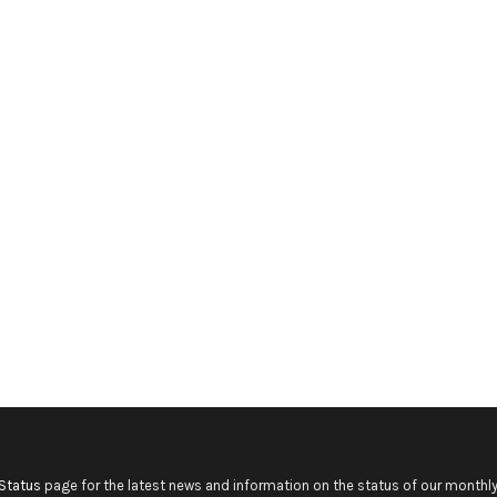
Status
page for the latest news and information on the status of our monthly