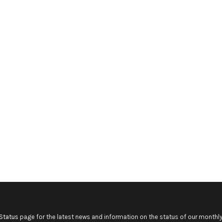
Status
page for the latest news and information on the status of our monthly