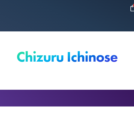
Chizuru Ichinose