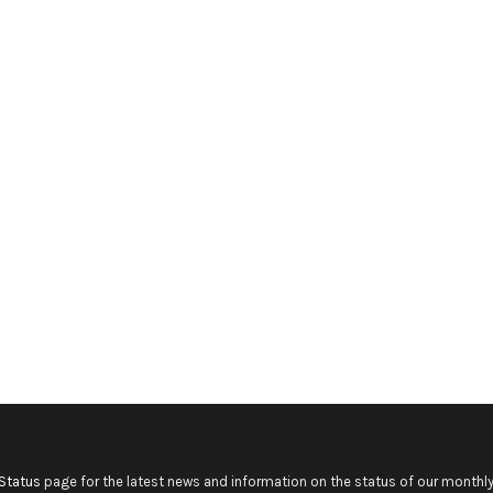
Status
page for the latest news and information on the status of our monthly